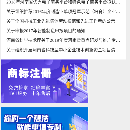
2018年河南省优秀电子商务平台和特色电子商务平台拟认定名单公示
关于组织推荐2016年度制造业单项冠军示范（培育）企业的通知
关于全国机械工业先进集体劳动模范和先进工作者的公示
关于申报2017年智能制造申报项目的通知
河南省科学技术厅关于2019年度河南省重点研发与推广专项（科技攻关）拟支持项目的公示
关于组织开展河南省科技型中小企业技术创新资金项目清理验收工作的通知