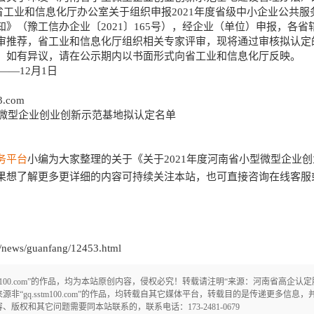
河南省工业和信息化厅办公室关于组织申报2021年度省级中小企业公共
》（豫工信办企业〔2021〕165号），经企业（单位）申报，各省
审推荐，省工业和信息化厅组织相关专家评审，现将通过审核拟认定的
，如有异议，请在公示期内以书面形式向省工业和信息化厅反映。
——12月1日
.com
微型企业创业创新示范基地拟认定名单
务平台
小编为大家整理的关于《关于2021年度河南省小型微型企业
果想了解更多更详细的内容可持续关注本站，也可直接咨询在线客服
ews/guanfang/12453.html
tm100.com”的作品，均为本站原创内容，侵权必究！转载请注明“来源：河南省高企认
om/！凡注明来源非“gq.sstm100.com”的作品，均转载自其它媒体平台，转载目的是传递更多
权和其它问题需要同本站联系的，联系电话：173-2481-0679