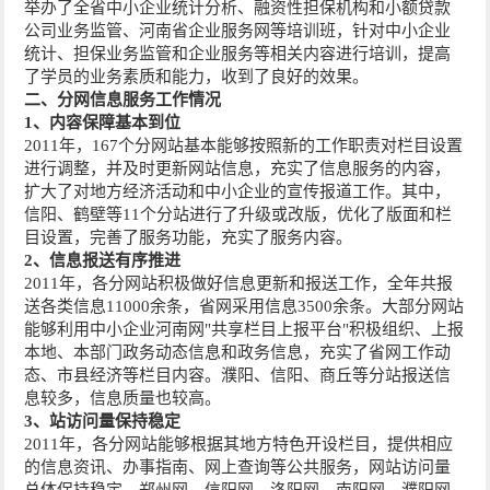
举办了全省中小企业统计分析、融资性担保机构和小额贷款
公司业务监管、河南省企业服务网等培训班，针对中小企业
统计、担保业务监管和企业服务等相关内容进行培训，提高
了学员的业务素质和能力，收到了良好的效果。
二、分网信息服务工作情况
1、内容保障基本到位
2011年，167个分网站基本能够按照新的工作职责对栏目设置
进行调整，并及时更新网站信息，充实了信息服务的内容，
扩大了对地方经济活动和中小企业的宣传报道工作。其中，
信阳、鹤壁等11个分站进行了升级或改版，优化了版面和栏
目设置，完善了服务功能，充实了服务内容。
2、信息报送有序推进
2011年，各分网站积极做好信息更新和报送工作，全年共报
送各类信息11000余条，省网采用信息3500余条。大部分网站
能够利用中小企业河南网"共享栏目上报平台"积极组织、上报
本地、本部门政务动态信息和政务信息，充实了省网工作动
态、市县经济等栏目内容。濮阳、信阳、商丘等分站报送信
息较多，信息质量也较高。
3、站访问量保持稳定
2011年，各分网站能够根据其地方特色开设栏目，提供相应
的信息资讯、办事指南、网上查询等公共服务，网站访问量
总体保持稳定。郑州网、信阳网、洛阳网、南阳网、濮阳网