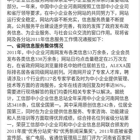
部分。一年来，中国中小企业河南网按照工信部中小企业司
和省厅领导要求，在中小企业各分网站的共同努力下，网站
运行安全稳定，网站内容不断充实，信息服务质量不断提
高，公共服务平台建设逐步完善，有效的发挥了政府发布政
务信息、为企业服务、与社会公众交流的窗口作用。现将省
网及各分站2011年信息服务工作情况通报如下：
一、省网信息服务整体情况
2011年，中小企业河南网发布各类信息53万余条，企业会员
发布各类信息338万余条；网站日均点击量稳定在25万次左
右，在省政府网站浏览量排名中始终位居前五位，ALEXA国
际排名居各省同级网站前列。河南网开设了专家人才库，聘
请涉及11个行业的127名专家学者及时为中小企业提供管理、
技术等方面的咨询服务，全年在线咨询回复及时率达96%，
需要进行现场解答的我们均委托相关专家予以解决。据统
计，工信部中小企业信息总站全年采用中小企业河南网信息
达3418条，位居全国第一。其中采用原创信息242条，位居全
国第三，同时在为企业提供信息服务、专家咨询、功能建设
和人员培训等方面取得优异成绩，综合排名位列省级分站第
一，荣获工信部中小企业司和中小企业信息总网联合颁发的
2011年度"优秀分站奖"和"优秀新闻采集奖"。2011年底被省委
宣传部、省广电局、省通信管理局三部门评为"河南省百家网