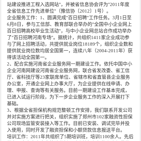
站建设推进工程入选网站"，并被省信息协会评为"2011年度
全省信息工作先进单位"（豫信协〔2012〕1号）。
企业服务工作：1、圆满完成"百日招聘"工作任务。3月1日至
6月8日，参与工信部、教育部联合举办的"全国中小企业网上
百日招聘高校毕业生活动"，与中小企业网总站合作成功举办
了"百日招聘河南专场"。据统计，共组织1411家企业成功参
与了网上招聘活动，共提供就业岗位18189个，组织企业数和
提供就业岗位数均居全国第一，连续八年（2004-2011年）获
得该活动全国第一。
2、配合实施河南省企业服务网一期建设工作。依托中国中小
企业河南网建设河南省企业服务网，联合省发改委、省工信
厅、省科技厅等23家联席单位、省辖市和省直管县企业服务
办公室，开通企业网上办事大厅，为企业提供在线申请、办
理、申报、查询等有关服务。目前一期建设工作基本完成，
已进入试运行阶段，为下一步企业服务工作的深入开展打下
基础。
3、根据全省担保机构规范整顿工作安排，我们联系开发公司
并对实施方案进行把关，组织实施了郑州市102家融资性担保
公司现场监管安装接入等工作。目前已安装、调试完毕并投
入使用，同时开发了融资担保和小额贷款信息报送平台。
培训工作：2011年共组织了5期培训班，培训1100余人。先后