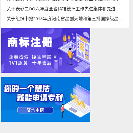
关于表彰二OO六年度全省科技统计工作先进集体和先进工作者的通知
关于组织申报2018年度河南省星创天地和第三批国家级星创天地的通知