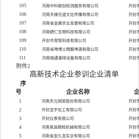
105
河南中科联创检测服务有限公司
开封
106
河南天棣光道文化传播有限公司
开封
107
河南省金冀农业发展有限公司
开封
108
河南硒仁生物科技有限公司
开封
109
开封市育智科技有限公司
开封
110
河南省啤博士精酿啤酒有限公司
开封
111
河南瑞通灌排设备有限公司
开封
附件
2
高新技术企业参训企业清单
序
号
企业名称
1
河南天元网架股份有限公司
开封
2
开封龙宇化工有限公司
开封
3
开封仪表有限公司
开封
4
河南昊昌精梳机械有限公司
开封
5
河南省金久龙实业有限公司
开封