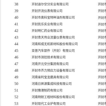
38
开封迪尔空分实业有限公司
开封
39
开封开流仪表有限公司
开封
40
开封市奥科宝特种油剂有限公司
开封
41
开封凯乐实业有限公司
开封
42
开封明仁药业有限公司
开封
43
开封青天伟业流量仪表有限公司
开封
44
河南和成无机新材料股份有限公司
开封
45
亚普汽车部件（开封）有限公司
开封
46
开封市测控技术有限公司
开封
47
河南开元空分集团有限公司
开封
48
开封市齐力预应力设备有限公司
开封
49
河南省利宝龙磨具有限公司
开封
50
河南日昇源集成科技有限公司
开封
51
开封豫港制药有限公司
开封
52
河南特耐工程材料股份有限公司
开封
53
开封现代工业炉有限公司
开封