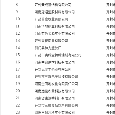
8
开封天成钢结构有限公司
开封
9
河南冠通塑胶材料有限公司
开封
10
开封普度牧业有限公司
开封
11
河南华地肥业科技有限公司
开封
12
河南有色金源实业有限公司
开封
13
开封雪花面业有限公司
开封
14
尉氏县神力塑胶厂
开封
15
开封市奥科宝特种油剂有限公司
开封
16
河南中谊建材科技有限公司
开封
17
开封克灵丰药业有限公司
开封
18
开封市三鑫电子科技有限公司
开封
19
河南金田地农化有限责任公司
开封
20
河南远见农业科技有限公司
开封
21
河南省康源香料厂有限公司
开封
22
开封市三锋食品饮料有限公司
开封
23
尉氏三耐高科实业有限公司
开封