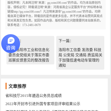
版权声明：凡本网注明"来源：gq.sstm100.com”的作品，均为本站原创内
容，侵权必究！转载请注明“来源：河南省高企认定服务平台”并标明本站
链接http://gq.sstm100.com/！凡注明来源非“gq.sstm100.com”的作品，均转
载自其它媒体平台，转载目的是传递更多信息，并不代表本站赞同其观点
和对其真实性负责。如因作品内容、版权和其它问题需要同本站联系的，
联系电话：173-2481-0679
上一篇：
下一篇：
中共洛阳市工业和信息化
洛阳市工信委 发改委 科技
委员会党组关于落实市委
局 公安局 交通局 质监局关
巡察反馈意见的整改报告
于加强低速电动车管理的
通知
文章推荐
省科技厅2015年遴选公务员总成绩
2022年开封市引进外国专家项目评审结果公示