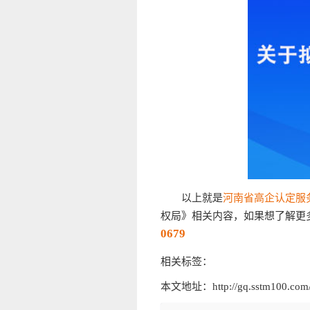
以上就是
河南省高企认定服
权局》相关内容，如果想了解更
0679
相关标签：
本文地址：http://gq.sstm100.com/n