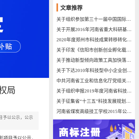
文章推荐
关于组织参加第三十一届中国国际玻璃工业技术展览会的通知
关于开展2016年河南省重大科研基础设施和大型科研仪器开放共享工作总结的通知
2020年度郑州市科技成果转移转化补助受理公示
关于印发《信阳市创新创业孵化载体运营考核评价办法（试行）》的通知
关于推动新型倾向政策工具加快落地见效支持河南经济高质量发展的通知
关于下达2010年科技型中小企业创新资金项目预算的通知
中共河南省工业和信息化厅党组关于巡视整改情况的通报
权局
关于组织申报2019年度河南省科技企业孵化器和持续推进省级科技企业孵化器、大学科技园的自查工作的通知
关于征集省“十三五”科技发展规划意见的通知
河南省煤炭高级技工学校2015年公开招聘工作人员笔试成绩公示及面试安排
目予以公示，公示
彰项目予以公示，