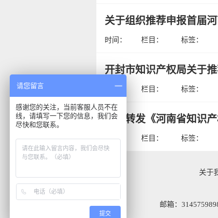
关于组织推荐申报首届河
时间：
栏目：
标签：
开封市知识产权局关于推
请您留言
时间：
栏目：
标签：
感谢您的关注，当前客服人员不在
线，请填写一下您的信息，我们会
关于转发《河南省知识产
尽快和您联系。
时间：
栏目：
标签：
关于
邮箱：314575989
提交