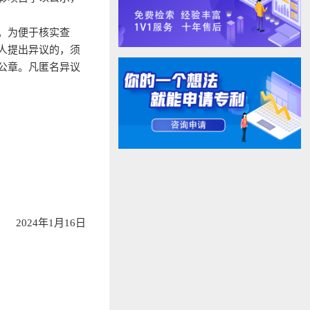
。为便于核实查
人提出异议的，须
公章。凡匿名异议
2024年1月16日