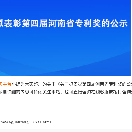
务平台
小编为大家整理的关于《关于拟表彰第四届河南省专利奖的公
多更详细的内容可持续关注本站，也可直接咨询在线客服或拨打咨询
ews/guanfang/17331.html