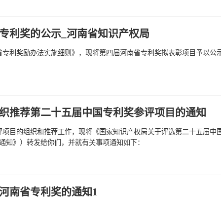
专利奖的公示_河南省知识产权局
专利奖励办法实施细则》，现将第四届河南省专利奖拟表彰项目予以公示，
织推荐第二十五届中国专利奖参评项目的通知
评项目的组织和推荐工作，现将《国家知识产权局关于评选第二十五届中国
称《通知》）转发给你们，并就有关事项通知如下：
河南省专利奖的通知1