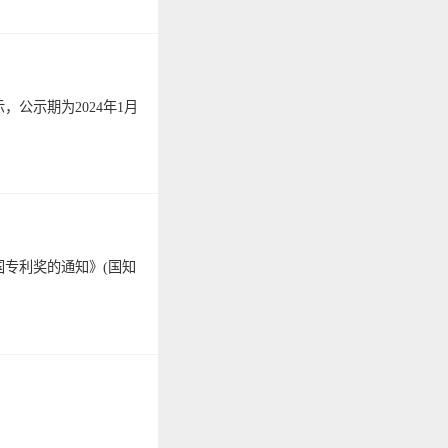
公示期为2024年1月
专利奖的通知》(国知