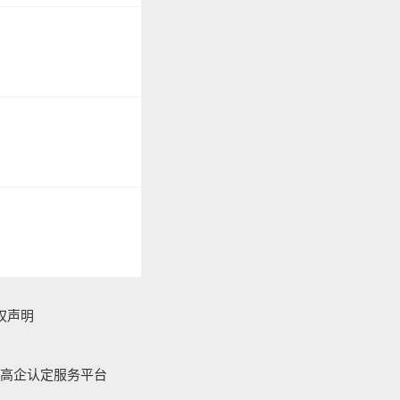
权声明
m/河南省高企认定服务平台