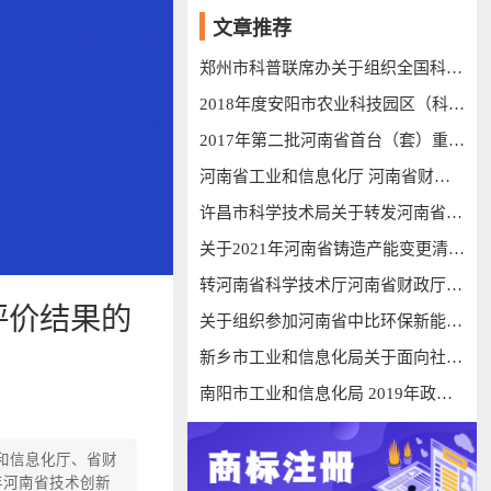
文章推荐
郑州市科普联席办关于组织全国科普讲解大赛报名的通知
2018年度安阳市农业科技园区（科技示范基地）拟认定公示
2017年第二批河南省首台（套）重大技术装备认定产品名单
河南省工业和信息化厅 河南省财政厅关于制造业灾后重建专项资金拟支持企业的公示
许昌市科学技术局关于转发河南省科学技术厅 河南省财政厅《关于组织申报2022年度河南省重点研发专项的通知》的通知
关于2021年河南省铸造产能变更清单的公示
转河南省科学技术厅河南省财政厅关于印发《河南省新型研发机构备案和绩效评价办法（试行）》的通知
评价结果的
关于组织参加河南省中比环保新能源技术对接会的通知
新乡市工业和信息化局关于面向社会公开征求《新乡市数智谷建设运营方案》《关于支持新乡数智谷建设的若干政策措施(试行)》(征求意见稿)意见的公告
南阳市工业和信息化局 2019年政府信息公开工作年度报告
和信息化厅、省财
年河南省技术创新