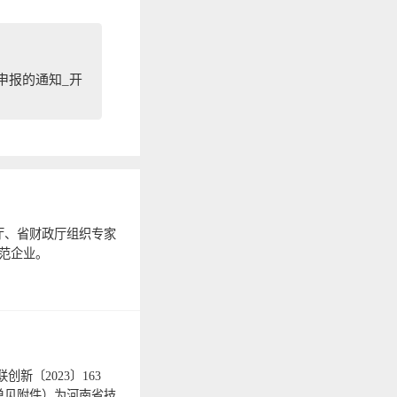
申报的通知_开
厅、省财政厅组织专家
示范企业。
新〔2023〕163
单见附件）为河南省技