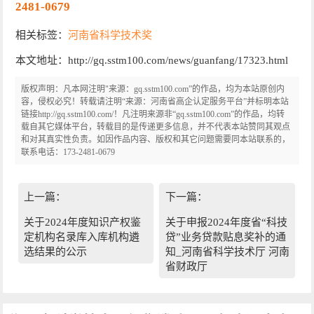
2481-0679
相关标签：
河南省科学技术奖
本文地址：http://gq.sstm100.com/news/guanfang/17323.html
版权声明：凡本网注明"来源：gq.sstm100.com”的作品，均为本站原创内
容，侵权必究！转载请注明“来源：河南省高企认定服务平台”并标明本站
链接http://gq.sstm100.com/！凡注明来源非“gq.sstm100.com”的作品，均转
载自其它媒体平台，转载目的是传递更多信息，并不代表本站赞同其观点
和对其真实性负责。如因作品内容、版权和其它问题需要同本站联系的，
联系电话：173-2481-0679
上一篇：
下一篇：
关于2024年度知识产权鉴
关于申报2024年度省“科技
定机构名录库入库机构遴
贷”业务贷款贴息奖补的通
选结果的公示
知_河南省科学技术厅 河南
省财政厅