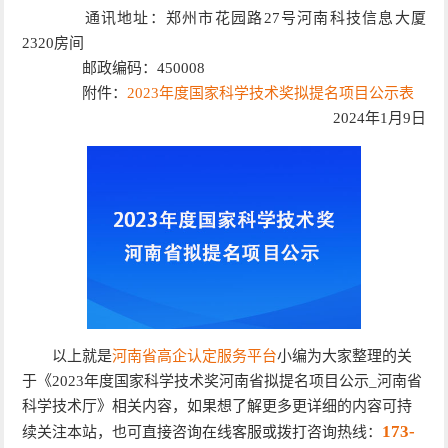
通讯地址：郑州市花园路27号河南科技信息大厦
2320房间
邮政编码：450008
附件：
2023年度国家科学技术奖拟提名项目公示表
2024年1月9日
以上就是
河南省高企认定服务平台
小编为大家整理的关
于《2023年度国家科学技术奖河南省拟提名项目公示_河南省
科学技术厅》相关内容，如果想了解更多更详细的内容可持
173-
续关注本站，也可直接咨询在线客服或拨打咨询热线：