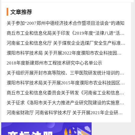
文章推荐
关于参加“2007郑州中德经济技术合作暨项目洽谈会”的通知
商丘市工业和信息化局关于印发《2019年度“法律八进”活动实施方案》的通知
河南省工业和信息化厅 关于煤炭企业选煤厂安全生产标准化评估结果的公示
濮阳市科学技术局 关于开展2022年度濮阳市农业科技园区 申报工作的通知
2018年度新建郑州市工程技术研究中心名单公示
关于组织开展开封市高等院校、三甲医院研发统计培训的通知
濮阳市科学技术局关于开展2015年度濮阳市农业科技园区申报工作的通知
商丘市工业和信息化委员会关于转发《河南省工业和信息化委员会关于征集省智能制造和工业互联网专家的通知》的通知
关于征求《洛阳市关于大力推进产业研究院建设的实施意见（征求意见稿）》《洛阳市产业研究院管理办法（征求意见稿）》意见 建议的公告
河南省财政厅 河南省科学技术厅 关于开展2021年企业研发财政补助专项资金清算工作的通知