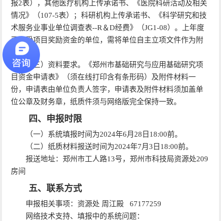
报
2
表），其他医疗机构上传承诺书、《医院科研活动及相关
情况》（107-5表）；科研机构上传承诺书、《科学研究和技
术服务业事业单位调查表--R＆
D
经费》（JG1-08）。上年度
已享受项目奖励资金的单位，需将单位自主立项文件作为附
件上传。
（三）资料要求。《郑州市基础研究与应用基础研究项
目资金申请表》（须在线打印含有条形码）及附件材料一
份，申请表由单位负责人签字，申请表及附件材料须加盖单
位公章及财务章，纸质件须与网络版完全保持一致。
四、申报时限
（一）系统填报时间为2024年
6
月28日18:00前。
（二）纸质材料报送时间为2024年
7
月
3
日18:00前。
报送地址：郑州市工人路13号，郑州市科技局资源处209
房间
五、联系方式
申报相关事项：资源处 周江殿 67177259
网络技术支持、填报中的系统问题：